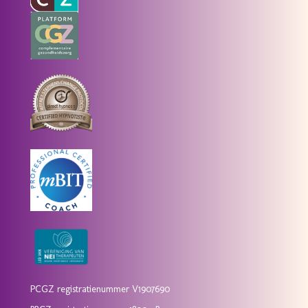
PCGZ registratienummer V1907690