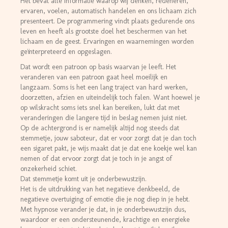
Het bevat alle informatie waarop wij denken, redeneren,
ervaren, voelen, automatisch handelen en ons lichaam zich
presenteert. De programmering vindt plaats gedurende ons
leven en heeft als grootste doel het beschermen van het
lichaam en de geest. Ervaringen en waarnemingen worden
geïnterpreteerd en opgeslagen.
Dat wordt een patroon op basis waarvan je leeft. Het
veranderen van een patroon gaat heel moeilijk en
langzaam. Soms is het een lang traject van hard werken,
doorzetten, afzien en uiteindelijk toch falen. Want hoewel je
op wilskracht soms iets snel kan bereiken, lukt dat met
veranderingen die langere tijd in beslag nemen juist niet.
Op de achtergrond is er namelijk altijd nog steeds dat
stemmetje, jouw saboteur, dat er voor zorgt dat je dan toch
een sigaret pakt, je wijs maakt dat je dat ene koekje wel kan
nemen of dat ervoor zorgt dat je toch in je angst of
onzekerheid schiet.
Dat stemmetje komt uit je onderbewustzijn.
Het is de uitdrukking van het negatieve denkbeeld, de
negatieve overtuiging of emotie die je nog diep in je hebt.
Met hypnose verander je dat, in je onderbewustzijn dus,
waardoor er een ondersteunende, krachtige en energieke