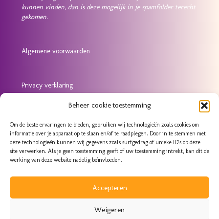
kunnen vinden, dan is deze mogelijk in je spamfolder terecht
gekomen.
Algemene voorwaarden
Privacy verklaring
Beheer cookie toestemming
Cookie verklaring
Om de beste ervaringen te bieden, gebruiken wij technologieën zoals cookies om
informatie over je apparaat op te slaan en/of te raadplegen. Door in te stemmen met
deze technologieën kunnen wij gegevens zoals surfgedrag of unieke ID's op deze
Klachtenregeling
site verwerken. Als je geen toestemming geeft of uw toestemming intrekt, kan dit de
werking van deze website nadelig beïnvloeden.
Accepteren
Meldcode Huiselijk Geweld
Weigeren