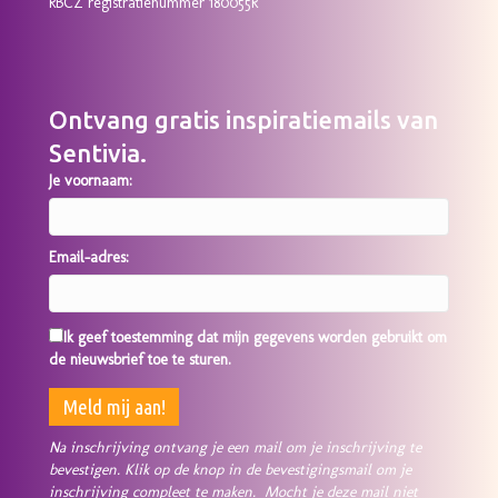
RBCZ registratienummer 180055R
Ontvang gratis inspiratiemails van
Sentivia.
Je voornaam:
Email-adres:
Ik geef toestemming dat mijn gegevens worden gebruikt om
de nieuwsbrief toe te sturen.
Na inschrijving ontvang je een mail om je inschrijving te
bevestigen. Klik op de knop in de bevestigingsmail om je
inschrijving compleet te maken. Mocht je deze mail niet