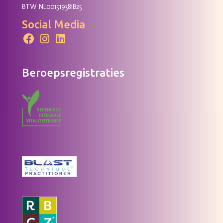
BTW NL001519381B25
Social Media
Beroepsregistraties