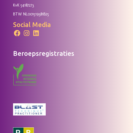
KvK 54187273
BTW NL001519381B25
Social Media
Beroepsregistraties