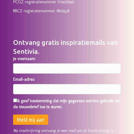
PCGZ registratienummer V1907690
RBCZ registratienummer 180055R
Ontvang gratis inspiratiemails van
Sentivia.
Je voornaam:
Email-adres:
Ik geef toestemming dat mijn gegevens worden gebruikt om
de nieuwsbrief toe te sturen.
Na inschrijving ontvang je een mail om je inschrijving te