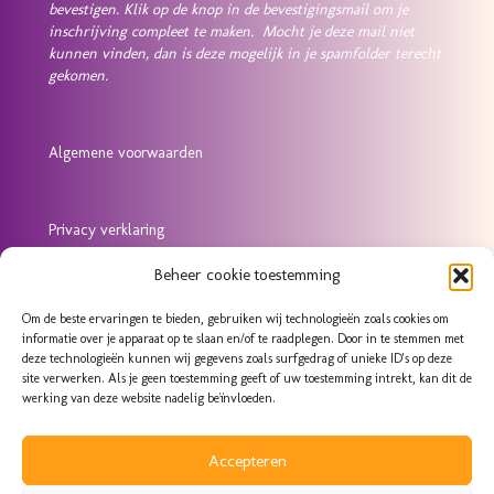
bevestigen. Klik op de knop in de bevestigingsmail om je
inschrijving compleet te maken. Mocht je deze mail niet
kunnen vinden, dan is deze mogelijk in je spamfolder terecht
gekomen.
Algemene voorwaarden
Privacy verklaring
Beheer cookie toestemming
Cookie verklaring
Om de beste ervaringen te bieden, gebruiken wij technologieën zoals cookies om
informatie over je apparaat op te slaan en/of te raadplegen. Door in te stemmen met
deze technologieën kunnen wij gegevens zoals surfgedrag of unieke ID's op deze
Klachtenregeling
site verwerken. Als je geen toestemming geeft of uw toestemming intrekt, kan dit de
werking van deze website nadelig beïnvloeden.
Accepteren
Meldcode Huiselijk Geweld