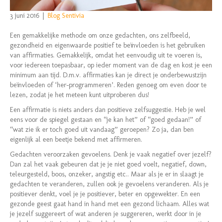
3 juni 2016
|
Blog Sentivia
Een gemakkelijke methode om onze gedachten, ons zelfbeeld,
gezondheid en eigenwaarde positief te beïnvloeden is het gebruiken
van affirmaties. Gemakkelijk, omdat het eenvoudig uit te voeren is,
voor iedereen toepasbaar, op ieder moment van de dag en kost je een
minimum aan tijd. D.m.v. affirmaties kan je direct je onderbewustzijn
beïnvloeden of ‘her-programmeren’. Reden genoeg om even door te
lezen, zodat je het meteen kunt uitproberen dus!
Een affirmatie is niets anders dan positieve zelfsuggestie. Heb je wel
eens voor de spiegel gestaan en “je kan het” of “goed gedaan!” of
“wat zie ik er toch goed uit vandaag” geroepen? Zo ja, dan ben
eigenlijk al een beetje bekend met affirmeren.
Gedachten veroorzaken gevoelens. Denk je vaak negatief over jezelf?
Dan zal het vaak gebeuren dat je je niet goed voelt, negatief, down,
teleurgesteld, boos, onzeker, angstig etc.. Maar als je er in slaagt je
gedachten te veranderen, zullen ook je gevoelens veranderen. Als je
positiever denkt, voel je je positiever, beter en opgewekter. En een
gezonde geest gaat hand in hand met een gezond lichaam. Alles wat
je jezelf suggereert of wat anderen je suggereren, werkt door in je