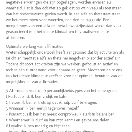
negatieve ervaringen die zijn opgeslagen, worden ervaren als
waarheid. Het is dan ook niet zo gek dat op dit niveau als toetssteen
van het onderbewuste gezien wordt. In een alfa en thetastaat staan
we het meest open voor woorden, beelden en suggestie. Een
mengelmoes van een alfa en theta bewustzijnsstaat wordt dan vaak
geassocieerd met het ideale klimaat om te visualiseren en te
affirmeren.
Optimale werking van affirmaties
Wetenschappelijk onderzoek heeft aangetoond dat bij activiteiten als
tai chi en meditatie alfa en theta hersengolven bijzonder actief zijn.
Tijdens dit soort activiteiten zijn we wakker, gefocust en actief en
toch in een rusttoestand voor lichaam en geest. Mediteren helpt ons
dus het ideale klimaat te creëren voor het optimaal benutten van de
mogelijkheden van affirmaties!
9 Affirmaties voor de 9 persoonlijkheidstypes van het enneagram:
1 Perfectionist: Ik ben vrolijk en kalm.
2 Helper: Ik ben er trots op dat ik hulp durf te vragen.
3 Winnaar: Ik ben eerlijk tegenover mezelf.
4 Romanticus Ik ben het meest oorspronkelijk als ik in balans ben.
5 Waarnemer: Ik durf en kan mijn kennis en gevoelens delen.
6 Loyalist: Ik ben moedig en blijf reëel.
7 Avonturier: Ik beleef plezier aan dagelijkse dingen.