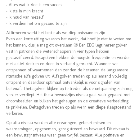
• Alles wat ik doe is een succes
• Ik sta in mijn kracht
• Ik houd van mezelf
• Ik verdien het om gezond te zijn
Affirmeren werkt het beste als we diep ontspannen zijn
Even een korte uitleg waarom het werkt, dat hoef je niet te weten om
het kunnen, dus je mag dit overslaan 🙂 Een EEG legt hersengolven
vast in patronen die wetenschappers in vier typen hebben
geclassificeerd. Betagolven hebben de hoogste frequentie en worden
met actief denken en doen in verband gebracht. Wanneer we
ontspannen of waarnemen dan zenden de hersenen de langzamere
ritmische alfa golven uit. Alfagolven treden op als iemand volledig
ontspant en daardoor optimaal ontvankelijk is voor signalen van
buitenaf. Thetagolven blijken op te treden als de ontspanning zich nog
verder verdiept. Het theta-bewustzijns niveau gaat vaak gepaard met
droombeelden en blijken het geheugen en de creatieve verbeelding
te prikkelen. Deltagolven treden op als we in een diepe slaaptoestand
verkeren.
Op alfa niveau worden alle ervaringen, gebeurtenissen en
waarnemingen, opgenomen, geregistreerd en bewaard. Dit niveau is
een bewustzijnsniveau waar geen twijfel bestaat. Alle positieve en