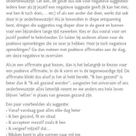
onderbewustzijn. Let wel, dit geldt dus ook voor negatieve suggesties!
Iedere keer als jij jezelf een negatieve suggestie geeft (ik kan het niet,
wat ben ik toch dom, …etc) of als een ander dat doet, werkt dat ook
door in je onderbewustzijn! Als je bovendien in diepe ontspanning
bent, dringen die suggesties nog dieper door in de geest en kunnen
voor een bijzondere lange tijd nawerken. Kies er dus vooral voor om
jezelf positief te beïnvloeden. En luister bij anderen alleen naar de
positieve opmerkingen die ze over je hebben. Hoor je toch negatieve
opmerkingen? Ga dan meteen met positieve affirmaties aan de slag,
om deze negatieve te overrulen.
Als je een affirmatie gaat kiezen, dan is het belangrijk te kiezen voor
een positieve affirmatie, in de ik vorm en in de tegenwoordige tijd. De
affirmatie klinkt dus alsof je het al hebt bereikt. “Ik ben gezond” is
beter dan ik “ik wil gezond worden”, aangezien het universum of ons
onderbewustzijn alles letterlijk neemt en we anders ons hele leven
blijven ‘willen’ in plaats van gewoon gezond zijn.
Een paar voorbeelden als suggestie:
• Vanaf vandaag gaat alles elke dag beter
• Ik ben gezond, fit en vitaal
• Ik accepteer mezelf zoals ik ben
• Ik vergeef mijzelf dat…
• Rijkdom komt in alle vormen naar mij toe